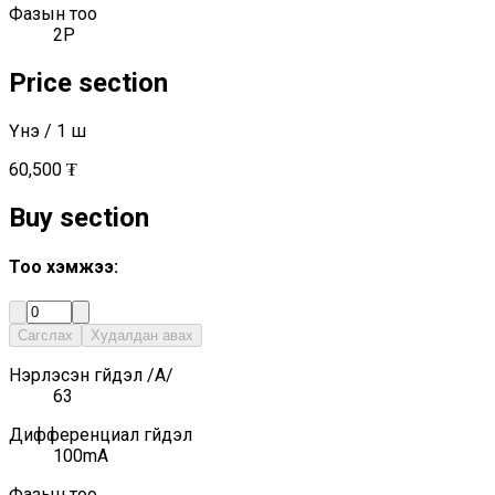
Фазын тоо
2P
Price section
Үнэ
/ 1
ш
60,500 ₮
Buy section
Тоо хэмжээ
:
Сагслах
Худалдан авах
Нэрлэсэн гүйдэл /А/
63
Дифференциал гүйдэл
100mA
Фазын тоо