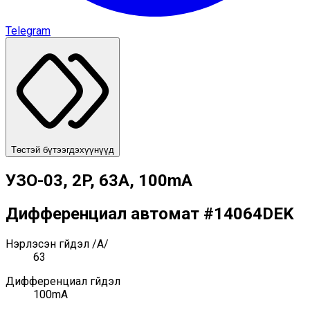
Telegram
Төстэй бүтээгдэхүүнүүд
УЗО-03, 2P, 63A, 100mA
Дифференциал автомат
#
14064DEK
Нэрлэсэн гүйдэл /А/
63
Дифференциал гүйдэл
100mA