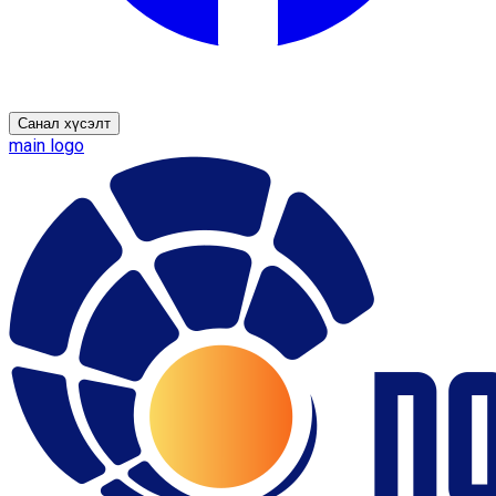
Санал хүсэлт
main logo