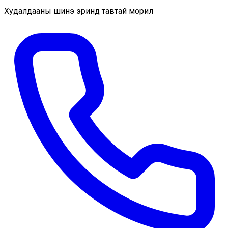
Худалдааны шинэ эринд тавтай морил