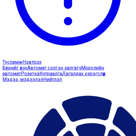
Тусламж
Нэвтрэх
Бүгдийг үзэх
Автомат сэлгэн залгагч
Модулийн
автомат
Розетка
Унтраалга
Дагалдах хэрэгслүүд
Мэдээ, мэдээлэл
Нийтлэл