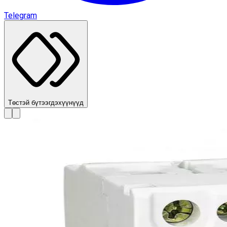
Telegram
Төстэй бүтээгдэхүүнүүд