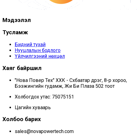
Мэдээлэл
Тусламж
Бидний тухай
Нууцлалын бодлого
Үйлчилгээний нөхцөл
Хаяг байршил
"Нова Повер Тех" ХХК - Сүхбаатар дүүрэг, 8-р хороо,
Бээжингийн гудамж, Жи Би Плаза 502 тоот
Холбогдох утас: 75075151
Цагийн хуваарь
Холбоо барих
sales@novapowertech.com