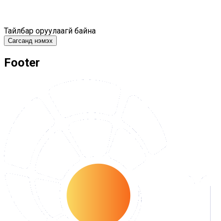
Тайлбар оруулаагүй байна
Сагсанд нэмэх
Footer