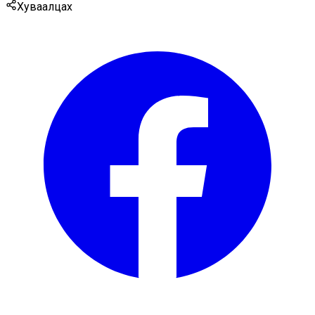
Хуваалцах