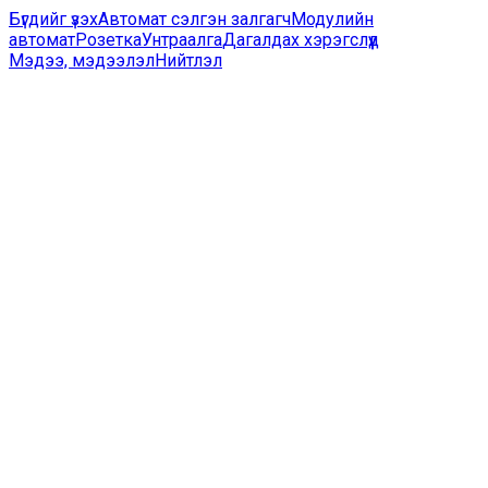
Бүгдийг үзэх
Автомат сэлгэн залгагч
Модулийн
автомат
Розетка
Унтраалга
Дагалдах хэрэгслүүд
Мэдээ, мэдээлэл
Нийтлэл